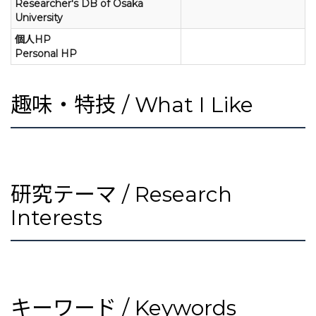
Researcher's DB of Osaka
University
個人HP
Personal HP
趣味・特技 / What I Like
研究テーマ / Research
Interests
キーワード / Keywords