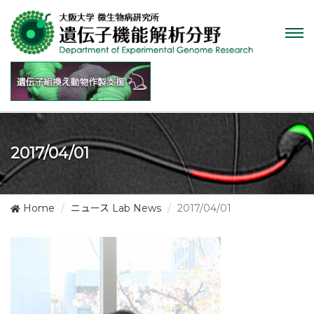
Tog
nav
2017/04/01
Home
ニュース Lab News
2017/04/01