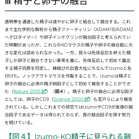
Ⅲ 精子と卵子の融合
透明帯を通過した精子は速やかに卵子と結合して融合する。これ
まで生化学的な解析から精子ファーティリン（ADAM1B/ADAM2
へテロダイマー）や卵子インテグリンが融合因子と考えられてい
た時期があったが、これらのKOマウスの精子や卵子の融合能に大
きな変化は認められなかった。一方、我々は先体反応を終えた精
子しか卵子と融合できない事実を基に、先体反応して初めて露出
する精子抗原を同定し、縁結びの出雲大社にちなんでIzumoと名
付けた。ノックアウトマウスを作製することで、Izumoは精子と
卵子の融合に必須の精子側因子として初めて報告することができ
た（
Nature 2005
）（
図４
）。精子と卵子の融合に必須な因子
としては、卵子のCD9（
Science 2000
）も宮戸らにより報告
されている。しかしこれまでの研究ではIzumoやCD9が直接の融
合因子であるデータは得られておらず、真の融合因子を探す努力
を続けている。
【図４】Izumo-KO精子に見られる融