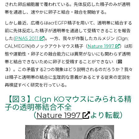
された卵丘細胞層で覆われている。先体反応した精子のみが透明
帯を通過し、速やかに卵子と結合・融合を開始する。
しかし最近、広橋らはacrEGFP精子を用いて、透明帯に結合する
前に先体反応した精子が透明帯を通過して受精できることを報告
した(
PNAS 2011
)。一方、我々が作製したカルメジン (Clgn;
CALMEGIN)のノックアウトマウス精子（
Nature 1997
）は形
態や運動性・卵子との融合能力には異常がないにも関わらず透明
帯と結合できないために卵子と受精することができない（
図
３
）。この矛盾する2つの現象はどう説明されるのだろうか？我々
は精子と透明帯の結合に生理的な意義があるとする従来の定説を
再検証すべく研究を行っている。
【図３】Clgn KOマウスにみられる精
子の透明帯結合不全
（
Nature 1997
より転載）