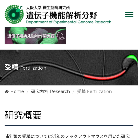
Tog
nav
受精
Fertilization
Home
研究内容 Research
受精 Fertilization
研究概要
哺乳類の受精については近年のノックアウトマウスを用いた研究