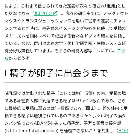
により、これまで信じられてきた定説が次々と覆され｢混沌｣とし
た状況にある（
JCI 2010
）。我々の研究室では、ノックアウト
マウスやトランスジェニックマウスを用いて従来の定説にチャレ
ンジすると同時に、最先端のイメージング技術を駆使して受精の
メカニズムを個体レベルで記述する新たなドグマの確立を目指し
ている。なお、伊川は東京大学・医科学研究所・生殖システム研
究分野も兼任しています。そちらの研究内容等については、
こち
ら
からどうぞ。
Ⅰ 精子が卵子に出会うまで
哺乳類では射出された精子（ヒトでは約1－3億）の内、受精の場
である卵管膨大部に到達できる精子はせいぜい数百であり、さら
に最終的に受精に至るのは1～数匹である（
図１
）。雌の体内で受
精できる精子は選別されているのであろうか？我々は精子の膜タ
ンパク質であるADAM3を失った精子が、子宮と卵管の接合部
(UTJ: utero-tubal junction) を通過できないことを見出し（
BOR