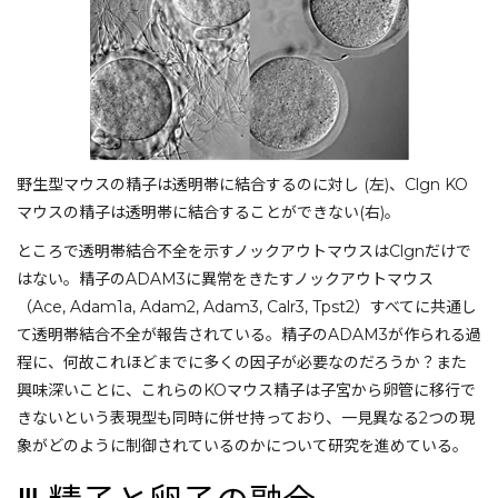
野生型マウスの精子は透明帯に結合するのに対し (左)、Clgn KO
マウスの精子は透明帯に結合することができない(右)。
ところで透明帯結合不全を示すノックアウトマウスはClgnだけで
はない。精子のADAM3に異常をきたすノックアウトマウス
（Ace, Adam1a, Adam2, Adam3, Calr3, Tpst2）すべてに共通し
て透明帯結合不全が報告されている。精子のADAM3が作られる過
程に、何故これほどまでに多くの因子が必要なのだろうか？また
興味深いことに、これらのKOマウス精子は子宮から卵管に移行で
きないという表現型も同時に併せ持っており、一見異なる2つの現
象がどのように制御されているのかについて研究を進めている。