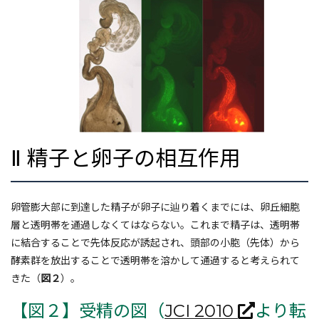
Ⅱ 精子と卵子の相互作用
卵管膨大部に到達した精子が卵子に辿り着くまでには、卵丘細胞
層と透明帯を通過しなくてはならない。これまで精子は、透明帯
に結合することで先体反応が誘起され、頭部の小胞（先体）から
酵素群を放出することで透明帯を溶かして通過すると考えられて
きた（
図２
）。
【図２】受精の図（
JCI 2010
より転